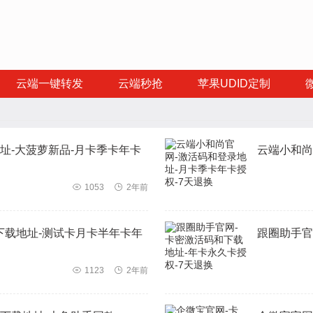
云端一键转发
云端秒抢
苹果UDID定制
址-大菠萝新品-月卡季卡年卡
云端小和尚

1053

2年前
下载地址-测试卡月卡半年卡年
跟圈助手官

1123

2年前