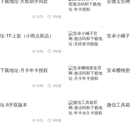
下载地址-大鱼助手同款
企微宝官网

873

2年前
址-TF上架（小雨点新品）
安卓小橘子

846

3年前
下载地址-月卡年卡授权
安卓樱桃密

839

3年前
址-8开双版本
微信工具箱

615

3年前