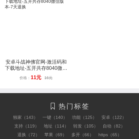
安卓斗战神佛官网-激活码和
下载地址-五开共存8040微信
版本-7天退换
11元
价格：
16元
热门标签

独家（143）
一键（140）
功能（125）
安卓（122）
支持（119）
地址（114）
转发（105）
自动（82）
退换（72）
苹果（69）
多开（66）
https（65）