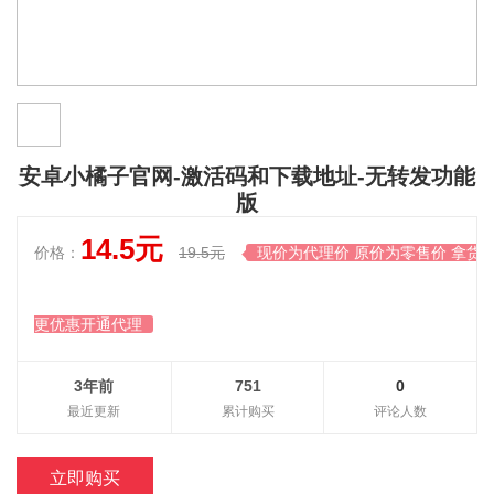
安卓小橘子官网-激活码和下载地址-无转发功能
版
14.5元
价格：
19.5元
现价为代理价 原价为零售价 拿货

更优惠开通代理
3年前
751
0
最近更新
累计购买
评论人数
立即购买