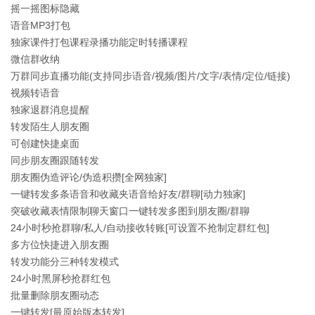
摇一摇图标隐藏
语音MP3打包
独家课件打包课程录播功能定时转播课程
微信群收纳
万群同步直播功能(支持同步语音/视频/图片/文字/表情/定位/链接)
视频转语音
独家退群消息提醒
转发陌生人朋友圈
可创建快捷桌面
同步朋友圈跟随转发
朋友圈伪造评论/伪造积攒[全网独家]
一键转发多条语音和收藏夹语音给好友/群聊[动力独家]
突破收藏表情限制聊天窗口一键转发多图到朋友圈/群聊
24小时秒抢群聊/私人/自动接收转账[可设置不抢制定群红包]
多方位快捷进入朋友圈
转发功能分三种转发模式
24小时黑屏秒抢群红包
批量删除朋友圈动态
一键转发[最原始版本转发]