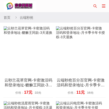


首页
云端秒抢

云秒兰花草官网-卡密激活码
云端秒抢百分百官网-卡密激
和登录地址-貔貅王同款-3天
活码和登录地址-月卡季卡年
退换
卡授权-3天退换
17元
11元
价格：
22元
价格：
16元