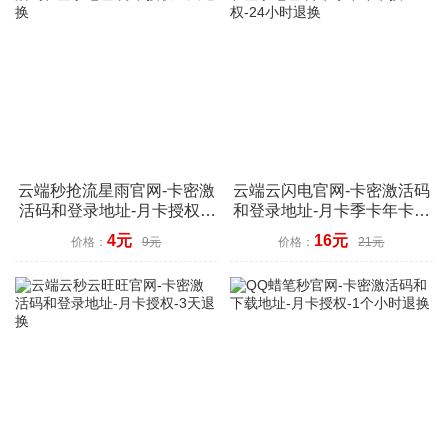
云端秒抢流星雨官网-卡密激
云端云闪电官网-卡密激活码
活码和登录地址-月卡授权-3
和登录地址-月卡季卡年卡授
天退换
权-24小时退换
4元
16元
价格：
9元
价格：
21元