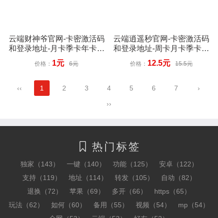
云端财神爷官网-卡密激活码
云端逍遥秒官网-卡密激活码
和登录地址-月卡季卡年卡授
和登录地址-周卡月卡季卡授
权-3天退换（站长自营）
权-3天退换
1元
12.5元
价格：
6元
价格：
15.5元
‹‹
1
2
3
4
5
6
7
›
››
热门标签

独家（143）
一键（140）
功能（125）
安卓（122）
支持（119）
地址（114）
转发（105）
自动（82）
退换（72）
苹果（69）
多开（66）
https（65）
玩法（62）
如何（60）
备用（55）
视频（54）
mp（54）