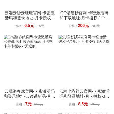
云端云秒云旺旺官网-卡密激
QQ蜡笔秒官网-卡密激活码
活码和登录地址-月卡授权-3
和下载地址-月卡授权-1个小
天退换
时退换
0.5元
200元
价格：
0.5元
价格：
200元
云端洛春赋官网-卡密激活码
云端七彩祥云官网-卡密激活
和登录地址-云逍遥新品-月卡
码和登录地址-月卡授权-3天
季卡年卡授权-7天退换
退换
7元
8.5元
价格：
11.5元
价格：
13.5元