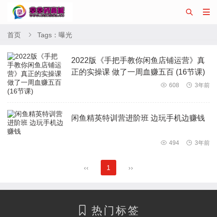


首页
Tags：曝光

2022版《手把手教你闲鱼店铺运营》真
正的实操课 做了一周血赚五百 (16节课)

608

3年前
闲鱼精英特训营进阶班 边玩手机边赚钱

494

3年前
‹‹
1
››
热门标签
