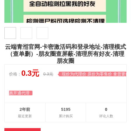
云端青湉官网-卡密激活码和登录地址-清理模式
（查单删）-朋友圈查屏蔽-清理所有好友-清理
朋友圈
0.3元
价格：
0.3元
现价为代理价 原价为零售价 拿货更优

惠开通代理
2年前
5195
0
最近更新
累计购买
评论人数