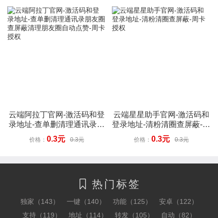
云端阿拉丁官网-激活码和登
云端星星助手官网-激活码和
录地址-查单删清理通讯录朋
登录地址-清粉清圈查屏蔽-周
友圈查屏蔽清理朋友圈自动
卡授权
0.3元
0.3元
价格：
0.3元
价格：
0.3元
点赞-周卡授权
热门标签

独家（143）
一键（140）
功能（125）
安卓（122）
支持（119）
地址（114）
转发（105）
自动（82）