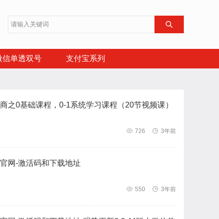

微信单透双号
支付宝系列
商之0基础课程，0-1系统学习课程（20节视频课）

726

3年前
官网-激活码和下载地址

550

3年前