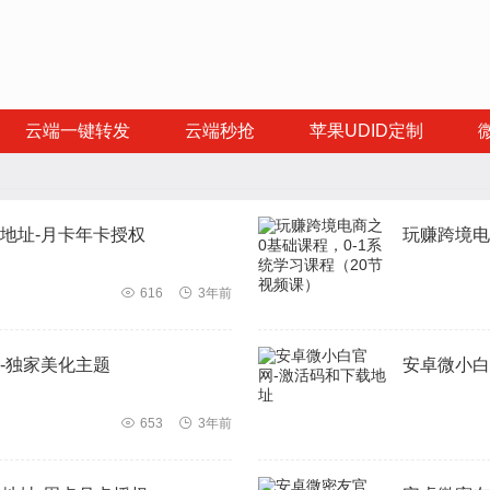
云端一键转发
云端秒抢
苹果UDID定制
地址-月卡年卡授权
玩赚跨境电

616

3年前
-独家美化主题
安卓微小白

653

3年前