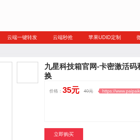
云端一键转发
云端秒抢
苹果UDID定制
九星科技箱官网-卡密激活码
换
35元
价格：
40元
https://www.paipaik

立即购买