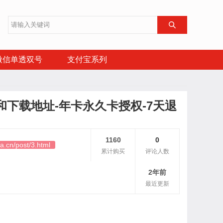

微信单透双号
支付宝系列
和下载地址-年卡永久卡授权-7天退
1160
0
a.cn/post/3.html
累计购买
评论人数
2年前
最近更新