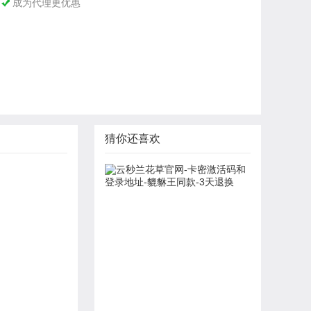
成为代理更优惠

猜你还喜欢