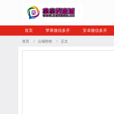
首页
苹果微信多开
安卓微信多开
首页
云端秒抢
正文

