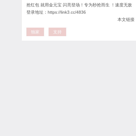
抢红包 就用金元宝 闪亮登场！专为秒抢而生 ！速度无敌
登录地址：https://link3.cc/4836
本文链接：htt
独家
支持