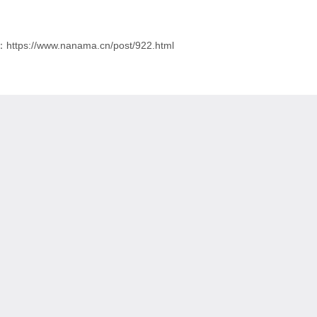
ps://www.nanama.cn/post/922.html