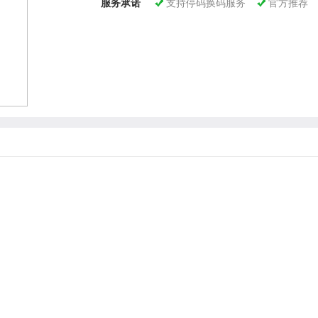
服务承诺
支持停码换码服务
官方推荐

