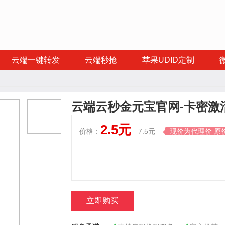
云端一键转发
云端秒抢
苹果UDID定制
云端云秒金元宝官网-卡密激
2.5元
价格：
7.5元
现价为代理价 原

立即购买