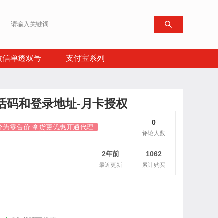

微信单透双号
支付宝系列
活码和登录地址-月卡授权
0
价为零售价 拿货更优惠开通代理
评论人数
2年前
1062
最近更新
累计购买