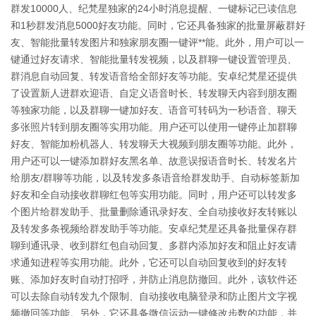
群发10000人、纪梵星独家的24小时消息提醒、一键标记已读信息
和1秒群发消息5000好友功能。同时，它还具备独家的批量屏蔽群好
友、智能批量转发图片和独家朋友圈一键评**能。此外，用户可以一
键通过好友请求、智能批量转发视频，以及群聊一键设置管理员、
群消息自动回复、转发语音给全部好友等功能。安卓纪梵星还提供
了设置新人进群欢迎语、自定义语音时长、转发聊天内容到朋友圈
等独家功能，以及群聊一键加好友、语音可转码为一秒语音、聊天
多张照片转到朋友圈等实用功能。用户还可以使用一键停止加群聊
好友、智能加粉机器人、转发聊天大视频到朋友圈等功能。此外，
用户还可以一键添加群好友黑名单、故意误报语音时长、转发名片
给朋友/群聊等功能，以及转发多条语音给群发助手、自动标签新加
好友和全自动接收群聊红包等实用功能。同时，用户还可以转发多
个图片给群发助手、批量删除通讯录好友、全自动接收好友转账以
及转发多条视频给群发助手等功能。安卓纪梵星还具备批量保存群
聊到通讯录、收到群红包自动回复、多群内添加好友和阻止好友请
求通知进程等实用功能。此外，它还可以自动回复收到的好友转
账、添加好友时自动打招呼，并防止消息防撤回。此外，该软件还
可以去除自动转发九个限制、自动接收电脑登录和防止图片文字视
频撤回等功能。另外，它还具备微信运动一键修改步数的功能，并