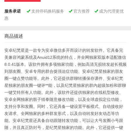
服务承诺
支持停码换码服务
官方推荐
成为代理更优



惠
商品描述
安卓纪梵星是一款专为安卓微信多开而设计的转发软件。它具备完
美兼容鸿蒙系统及Anuid12系统的特点，并全网独家双版本适配微信
8.0.41版本。该软件拥有多项独家功能，例如高清无损转发超长视频
到朋友圈、安卓专用的群合拢强迫症功能、安卓纪梵星独家的朋友
圈一键点赞功能等。此外，它还提供群聊转播保存课件、安卓纪梵
星独家的朋友圈一键评**能，以及纪梵星独家的群内超级加粉和群聊
一键艾特所有人功能。此外，该软件还提供独家的在线机型修改、
安卓全网独家的骰子猜拳随意修改功能，以及全球虚拟定位功能，
支持分享和发圈。同时，它还具备一键设置平板模式、自动接收好
友请求、全网独家的多种群发形式，以及自动转发好友动态等功
能。安卓纪梵星还具备自动跟随转发功能，可以让大号发圈小号跟
随，并且真正防封号，是纪梵星独家的功能。此外，它还提供一键