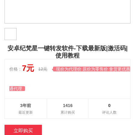
安卓纪梵星一键转发软件-下载最新版|激活码|
使用教程
7元
价格：
12元
现价为代理价 原价为零售价 拿货更优惠开

通代理
3年前
1416
0
最近更新
累计购买
评论人数
立即购买