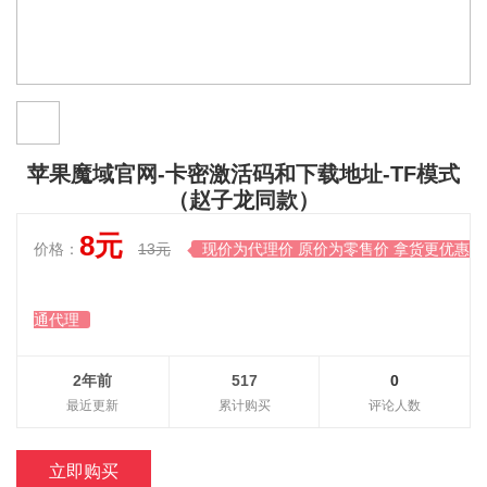
苹果魔域官网-卡密激活码和下载地址-TF模式
（赵子龙同款）
8元
价格：
13元
现价为代理价 原价为零售价 拿货更优惠开

通代理
2年前
517
0
最近更新
累计购买
评论人数
立即购买