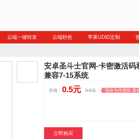
云端一键转发
云端秒抢
苹果UDID定制
安卓圣斗士官网-卡密激活码
兼容7-15系统
0.5元
价格：
0.5元
现价为代理价 原

立即购买