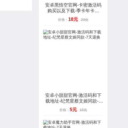
安卓黑悟空官网-卡密激活码
购买以及下载-季卡年卡授
权-7天退换
18元
价格：
23元
安卓小甜甜官网-激活码和下
载地址-纪梵星蔡文姬同款-7
天退换
5元
价格：
10元