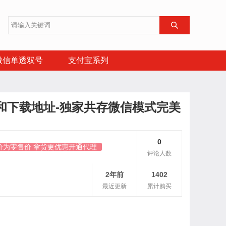

微信单透双号
支付宝系列
和下载地址-独家共存微信模式完美
0
价为零售价 拿货更优惠开通代理
评论人数
2年前
1402
最近更新
累计购买