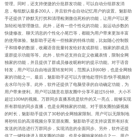
管理。同时，还支持便捷的分批群发功能，可以自动分组群发消
息，每组默认最多200人，并且软件会自动记忆用户的设置。魅影助
手还提供了静默无打扰和清理检测微信死粉的功能，让用户可以更
加轻松地管理微信。此外，还有一些个性化的功能，如运动步数的
快捷修改、聊天消息的个性化小尾巴等，都能为用户带来更加丰富
的使用体验。魅影助手还有一些独家的特殊功能，比如随心控制骰
子和猜拳的数据，收藏语音批量转发给好友或群组，独家的群成员
退群提示功能等等。此外，软件还支持自定义收藏表情，限制全网
独家的功能，并且提供了群成员修改昵称时的提示功能。对于语音
转发，用户可以自由地设置转发时间，范围从1到60秒，也是全网独
家的功能之一。最后，魅影助手还可以方便地处理抖音/快手视频的
去水印与分享。此外，软件还提供了电脑登录的自动确定功能，为
用户带来便利。用户可以随意在朋友圈中分享不超过5分钟、大小不
超过100M的视频。万群同步直播系统是软件的又一亮点，能够实现
所有群组的同步直播，也是全网独家的功能。对于朋友圈拍摄视频
的时长，魅影助手提供了30秒的全网独家限制。用户可以无限制地
将秒转后的高清视频分享至朋友圈。魅影助手还支持设置所有好友
发送的消息进行万群同步，实现消息的全面同步。另外，软件还提
供了一键快捷进入朋友圈的功能，也是全网独家的特点之一。用户