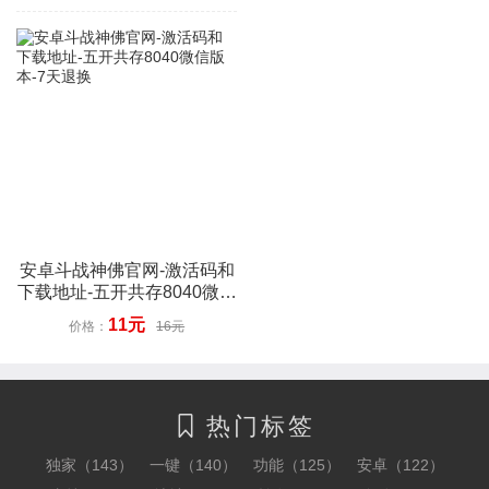
安卓斗战神佛官网-激活码和
下载地址-五开共存8040微信
版本-7天退换
11元
价格：
16元
热门标签

独家（143）
一键（140）
功能（125）
安卓（122）