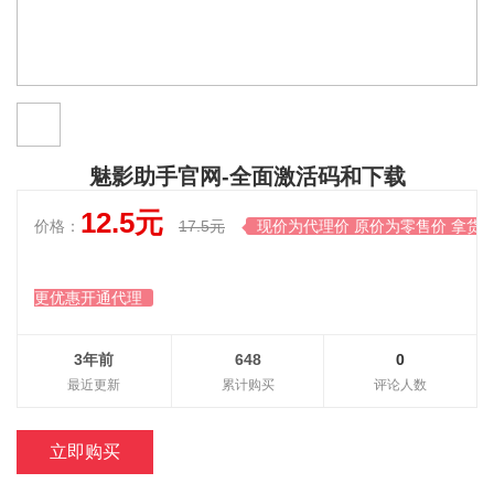
魅影助手官网-全面激活码和下载
12.5元
价格：
17.5元
现价为代理价 原价为零售价 拿货

更优惠开通代理
3年前
648
0
最近更新
累计购买
评论人数
立即购买