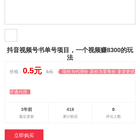
抖音视频号书单号项目，一个视频赚8300的玩
法
0.5元
价格：
5元
现价为代理价 原价为零售价 拿货更优惠

开通代理
3年前
418
0
最近更新
累计购买
评论人数
立即购买