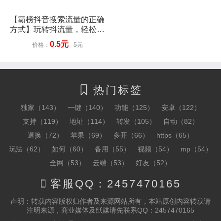
【霸榜抖音搜索流量的正确
方式】玩转抖流量，轻松出
爆款
0.5元
价格：
5元
热门标签

独家（143）
一键（140）
功能（125）
安卓（122）
支持（119）
地址（114）
转发（105）
自动（82）
退换（72）
苹果（69）
多开（66）
https（65）
玩法（62）
如何（60）
备用（55）
视频（54）
mp（54）
全网（53）
云端（53）
好友（52）

客服QQ：2457470165
声明：转载内容版权归作者及来源网站所有，本站原创内容转载请
注明来源，商业媒体及纸媒请先联系QQ：2457470165