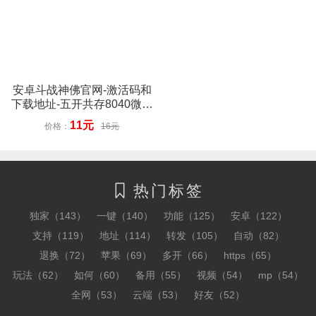
安卓斗战神佛官网-激活码和
下载地址-五开共存8040微信
版本-7天退换
11元
价格：
16元
热门标签

独家（143）
一键（140）
功能（125）
安卓（122）
支持（119）
地址（114）
转发（105）
自动（82）
退换（72）
苹果（69）
多开（66）
https（65）
玩法（62）
如何（60）
备用（55）
视频（54）
mp（54）
全网（53）
云端（53）
好友（52）