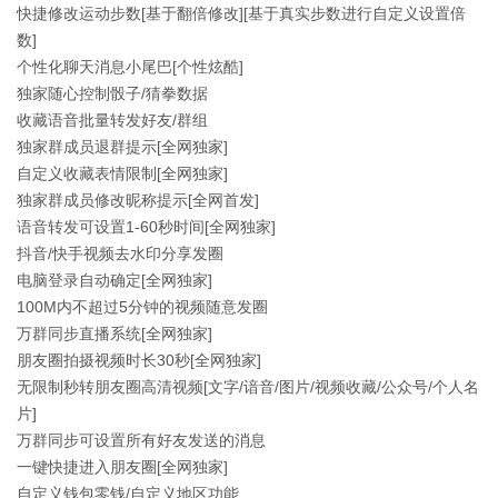
快捷修改运动步数[基于翻倍修改][基于真实步数进行自定义设置倍
数]
个性化聊天消息小尾巴[个性炫酷]
独家随心控制骰子/猜拳数据
收藏语音批量转发好友/群组
独家群成员退群提示[全网独家]
自定义收藏表情限制[全网独家]
独家群成员修改昵称提示[全网首发]
语音转发可设置1-60秒时间[全网独家]
抖音/快手视频去水印分享发圈
电脑登录自动确定[全网独家]
100M内不超过5分钟的视频随意发圈
万群同步直播系统[全网独家]
朋友圈拍摄视频时长30秒[全网独家]
无限制秒转朋友圈高清视频[文字/谙音/图片/视频收藏/公众号/个人名
片]
万群同步可设置所有好友发送的消息
一键快捷进入朋友圈[全网独家]
自定义钱包零钱/自定义地区功能