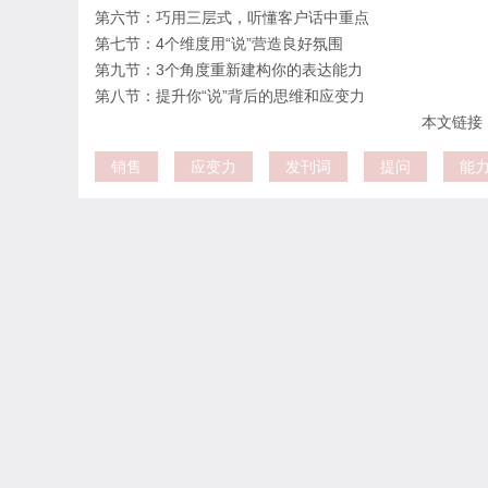
第六节：巧用三层式，听懂客户话中重点
第七节：4个维度用“说”营造良好氛围
第九节：3个角度重新建构你的表达能力
第八节：提升你“说”背后的思维和应变力
本文链接：htt
销售
应变力
发刊词
提问
能