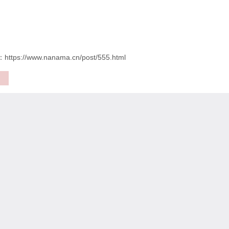
ps://www.nanama.cn/post/555.html
力