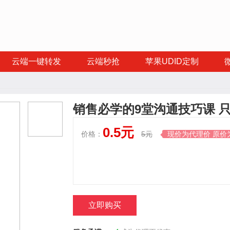
云端一键转发
云端秒抢
苹果UDID定制
销售必学的9堂沟通技巧课 
0.5元
价格：
5元
现价为代理价 原价

立即购买