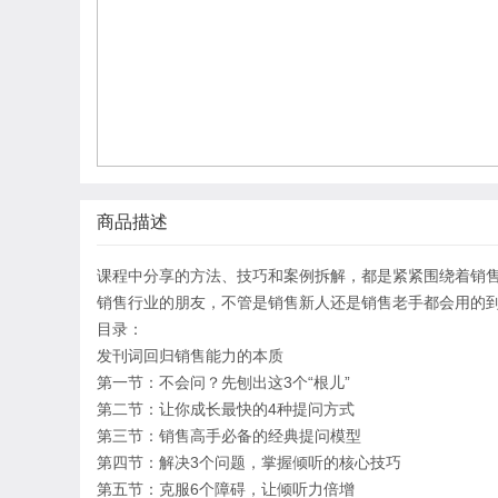
商品描述
课程中分享的方法、技巧和案例拆解，都是紧紧围绕着销
销售行业的朋友，不管是销售新人还是销售老手都会用的
目录：
发刊词回归销售能力的本质
第一节：不会问？先刨出这3个“根儿”
第二节：让你成长最快的4种提问方式
第三节：销售高手必备的经典提问模型
第四节：解决3个问题，掌握倾听的核心技巧
第五节：克服6个障碍，让倾听力倍增