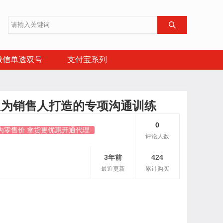

微信单透双号
支付宝系列
只为销售人打造的专项沟通训练
0
为零售价 拿货更优惠开通代理
评论人数
3年前
424
最近更新
累计购买