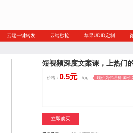
云端一键转发
云端秒抢
苹果UDID定制
短视频深度文案课，上热门
0.5元
价格：
5元
现价为代理价 原价

立即购买