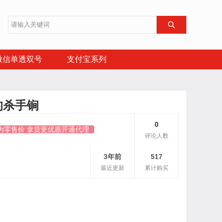

微信单透双号
支付宝系列
的杀手锏
0
为零售价 拿货更优惠开通代理
评论人数
3年前
517
最近更新
累计购买