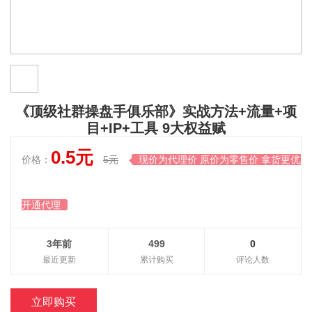
《顶级社群操盘手俱乐部》实战方法+流量+项
目+IP+工具 9大权益赋
0.5元
价格：
5元
现价为代理价 原价为零售价 拿货更优惠

开通代理
3年前
499
0
最近更新
累计购买
评论人数
立即购买