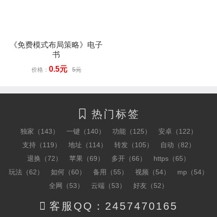
《免费模式布局策略》电子
书
0.5元
价格：
5元
热门标签

独家（143）
一键（140）
功能（125）
安卓（122）
支持（119）
地址（114）
转发（105）
自动（82）
退换（72）
苹果（69）
多开（66）
https（65）
玩法（62）
如何（60）
备用（55）
视频（54）
mp（54）
全网（53）
云端（53）
好友（52）

客服QQ：2457470165