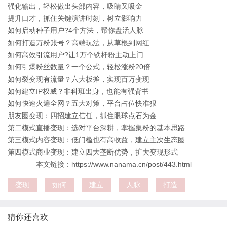
强化输出，轻松做出头部内容，吸睛又吸金
提升口才，抓住关键演讲时刻，树立影响力
如何启动种子用户?4个方法，帮你盘活人脉
如何打造万粉账号？高端玩法，从草根到网红
如何高效引流用户?让1万个铁杆粉主动上门
如何引爆粉丝数量？一个公式，轻松涨粉20倍
如何裂变现有流量？六大板斧，实现百万变现
如何建立IP权威？非科班出身，也能有强背书
如何快速火遍全网？五大对策，平台占位快准狠
朋友圈变现：四招建立信任，抓住眼球点石为金
第二模式直播变现：选对平台深耕，掌握集粉的基本思路
第三模式内容变现：低门槛也有高收益，建立主次生态圈
第四模式商业变现：建立四大垄断优势，扩大变现形式
本文链接：https://www.nanama.cn/post/443.html
变现
如何
建立
人脉
打造
猜你还喜欢