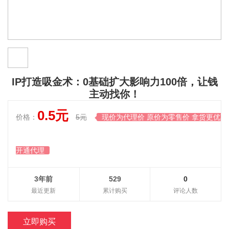
IP打造吸金术：0基础扩大影响力100倍，让钱
主动找你！
0.5元
价格：
5元
现价为代理价 原价为零售价 拿货更优惠

开通代理
3年前
529
0
最近更新
累计购买
评论人数
立即购买