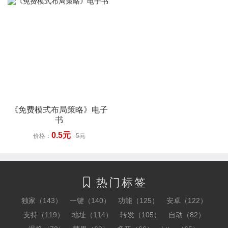
《免费模式布局策略》电子
书
0.5元
价格：
5元
热门标签

独家（143）
一键（140）
功能（125）
安卓（122）
支持（119）
地址（114）
转发（105）
自动（82）