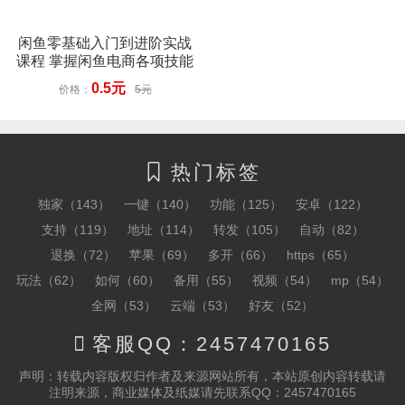
闲鱼零基础入门到进阶实战
课程 掌握闲鱼电商各项技能
0.5元
价格：
5元
热门标签

独家（143）
一键（140）
功能（125）
安卓（122）
支持（119）
地址（114）
转发（105）
自动（82）
退换（72）
苹果（69）
多开（66）
https（65）
玩法（62）
如何（60）
备用（55）
视频（54）
mp（54）
全网（53）
云端（53）
好友（52）

客服QQ：2457470165
声明：转载内容版权归作者及来源网站所有，本站原创内容转载请
注明来源，商业媒体及纸媒请先联系QQ：2457470165