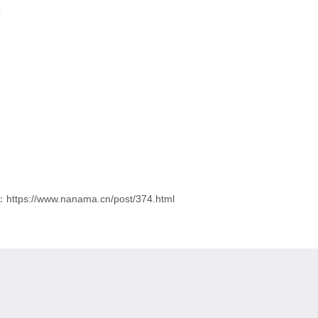
4
ps://www.nanama.cn/post/374.html