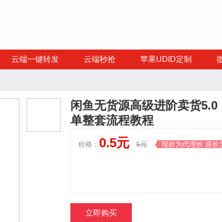
云端一键转发
云端秒抢
苹果UDID定制
闲鱼无货源高级进阶卖货5.0
单整套流程教程
0.5元
价格：
5元
现价为代理价 原价

立即购买