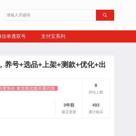

微信单透双号
支付宝系列
，养号+选品+上架+测款+优化+出
0
为零售价 拿货更优惠开通代理
评论人数
3年前
493
最近更新
累计购买