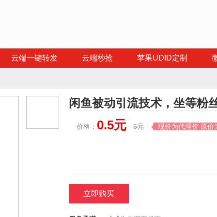
云端一键转发
云端秒抢
苹果UDID定制
闲鱼被动引流技术，坐等粉丝
0.5元
价格：
5元
现价为代理价 原价

立即购买