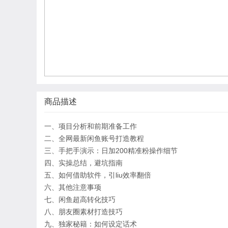
商品描述
一、项目分析和前期准备工作
二、全网最新闲鱼账号打造教程
三、手把手演示：日加200精准粉操作细节
四、实操总结，避坑指南
五、如何借助软件，引liu效率翻倍
六、其他注意事项
七、闲鱼超高转化技巧
八、朋友圈素材打造技巧
九、独家秘籍：如何设定话术