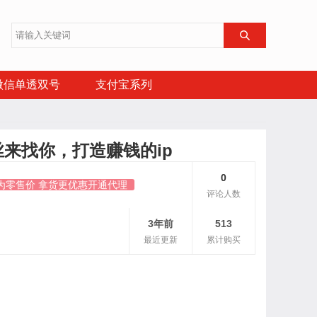

微信单透双号
支付宝系列
来找你，打造赚钱的ip
0
为零售价 拿货更优惠开通代理
评论人数
3年前
513
最近更新
累计购买