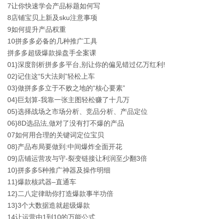
7让你快速学会产品标题如何写
8店铺宝贝上新及sku注意事项
9如何提升产品权重
10拼多多必备的几种推广工具
拼多多超级爆款操盘手全案课
01}深度剖析拼多多平台,别让你的偏见错过亿万红利!
02}记住这“5大法则”轻松上车
03}做拼多多立于不败之地的“核心要素”
04}巨划算-我靠一张主图轻松赚了十几万
05}选择战场之市场分析、竞品分析、产品定位
06}8D选品法,做对了没有打不爆的产品
07如何用合理的关键词定位宝贝
08}产品布局要做到:中间爆炸全面开花
09}店铺运营攻与守-裂变链接让利润至少翻3倍
10}拼多多5种推广神器及操作明细
11}爆款核武器–直通车
12}二八定律助你打造爆款事半功倍
13}3个大数据造就超级爆款
14让运营由1到10的万能公式