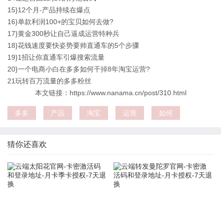
15}12个月-产品持续在爆点
16}单款利润100+的宝贝如何去做?
17}黄金300秒让自己逼成运营特种兵
18}花钱速度要快姿势要帅直通车的5个步骤
19}1招让你直通车引爆搜索流量
20}一个电商小白在多多如何干掉8年淘宝运营?
21玩转百万流量的多多粉丝
本文链接：https://www.nanama.cn/post/310.html
多多
产品
淘宝
运营
如何
猜你还喜欢