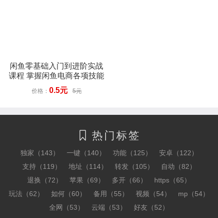
闲鱼零基础入门到进阶实战
课程 掌握闲鱼电商各项技能
0.5元
价格：
5元
热门标签

独家（143）
一键（140）
功能（125）
安卓（122）
支持（119）
地址（114）
转发（105）
自动（82）
退换（72）
苹果（69）
多开（66）
https（65）
玩法（62）
如何（60）
备用（55）
视频（54）
mp（54）
全网（53）
云端（53）
好友（52）