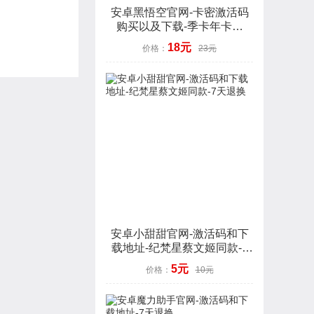
安卓黑悟空官网-卡密激活码
购买以及下载-季卡年卡授
权-7天退换
18元
价格：
23元
安卓小甜甜官网-激活码和下
载地址-纪梵星蔡文姬同款-7
天退换
5元
价格：
10元