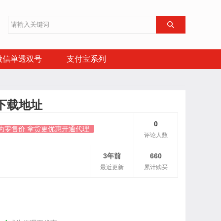

微信单透双号
支付宝系列
下载地址
0
为零售价 拿货更优惠开通代理
评论人数
3年前
660
最近更新
累计购买