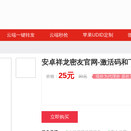
云端一键转发
云端秒抢
苹果UDID定制
安卓祥龙密友官网-激活码和
25元
价格：
30元
现价为代理价 原价

立即购买