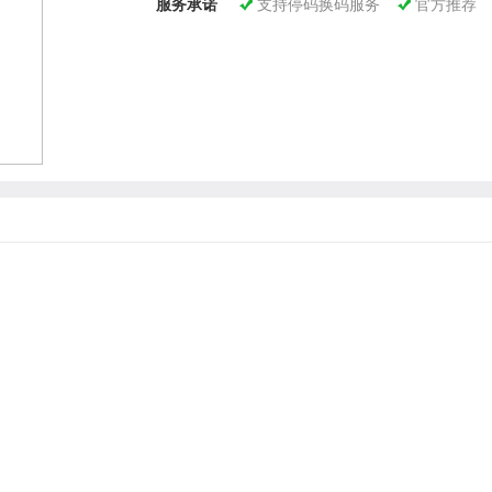
服务承诺
支持停码换码服务
官方推荐

