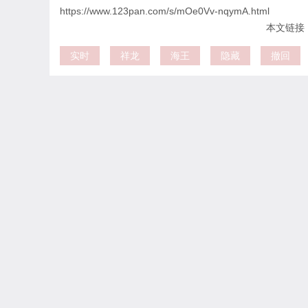
https://www.123pan.com/s/mOe0Vv-nqymA.html
本文链接：htt
实时
祥龙
海王
隐藏
撤回