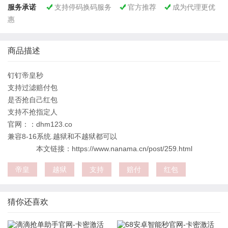
服务承诺
支持停码换码服务
官方推荐
成为代理更优



惠
商品描述
钉钉帝皇秒
支持过滤赔付包
是否抢自己红包
支持不抢指定人
官网：：dhm123.co
兼容8-16系统.越狱和不越狱都可以
本文链接：https://www.nanama.cn/post/259.html
帝皇
越狱
支持
赔付
红包
猜你还喜欢