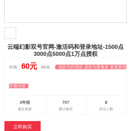
云端幻影双号官网-激活码和登录地址-1500点
3000点5000点1万点授权
60元
价格：
65元
现价为代理价 原价为零售价 拿货更优惠

开通代理
3年前
707
0
最近更新
累计购买
评论人数
立即购买