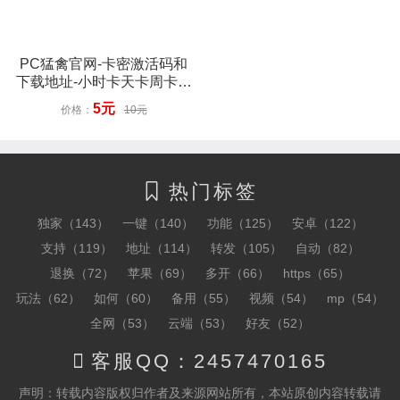
PC猛禽官网-卡密激活码和
下载地址-小时卡天卡周卡授
权-不退换
5元
价格：
10元
热门标签

独家（143）
一键（140）
功能（125）
安卓（122）
支持（119）
地址（114）
转发（105）
自动（82）
退换（72）
苹果（69）
多开（66）
https（65）
玩法（62）
如何（60）
备用（55）
视频（54）
mp（54）
全网（53）
云端（53）
好友（52）

客服QQ：2457470165
声明：转载内容版权归作者及来源网站所有，本站原创内容转载请