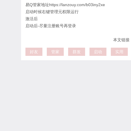
易Q管家地址https://lanzouy.com/b03iny2xe
启动时候右键管理元
权限运行
激活后
启动后-尽量注册账号再登录
本文链接：htt
好友
管家
群发
启动
实用