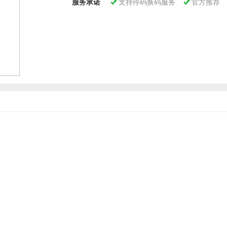
服务承诺
支持停码换码服务
官方推荐

