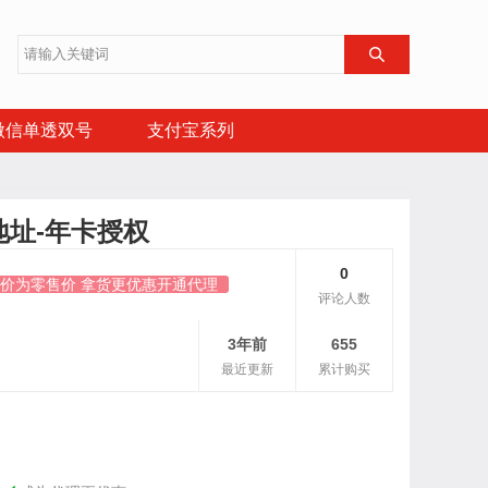

微信单透双号
支付宝系列
地址-年卡授权
0
原价为零售价 拿货更优惠开通代理
评论人数
3年前
655
最近更新
累计购买