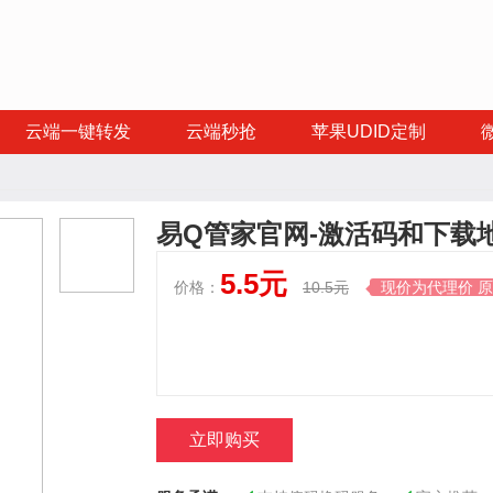
云端一键转发
云端秒抢
苹果UDID定制
易Q管家官网-激活码和下载
5.5元
价格：
10.5元
现价为代理价 

立即购买