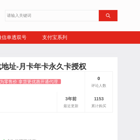

微信单透双号
支付宝系列
和下载地址-月卡年卡永久卡授权
0
价为零售价 拿货更优惠开通代理
评论人数
3年前
1153
最近更新
累计购买