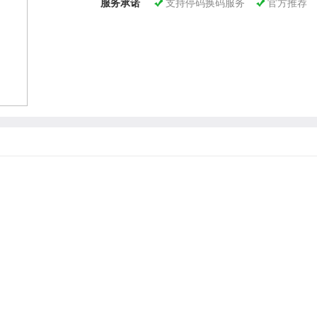
服务承诺
支持停码换码服务
官方推荐

