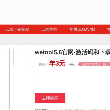
云端一键转发
云端秒抢
苹果UDID定制
wetool5.6官网-激活码
年3元
价格：
8元
现价为代理价 原

立即购买