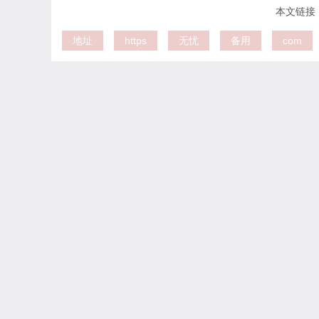
本文链接：htt
地址
https
无忧
备用
com