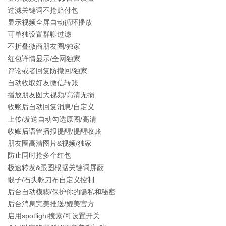
过滤关键词不抢赔付包
显示视频全屏自动循环播放
可单独设置群聊过滤
不折叠微商朋友圈/独家
红包详情显示/全网独家
评论或者回复防撤回/独家
自动收取好友微信转账
播放朋友图大视频/高清无损
收账后自动回复消息/自定义
上传/发送自动勾选原图/高清
收账后语管播报提醒/提醒收账
朋友圈高清图片&视频/独家
防止同时抢多个红包
极速转发&跟图根据关键词屏蔽
骰子/石头乾刀布自定义控制
后台自动模糊/保护你的隐私和秘密
后台消息完美推送/媲美官方
启用spotlight搜索/可设置开关