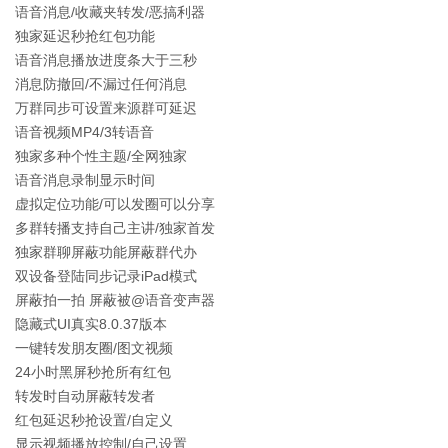
语音消息/收藏夹转发/恶搞利器
独家延迟秒抢红包功能
语音消息播放进度条大于三秒
消息防撤回/不漏过任何消息
万群同步可设置来源群可延迟
语音视频MP4/3转语音
独家多种个性主题/全网独家
语音消息录制显示时间
虚拟定位功能/可以发圈可以分享
多群转播支持自己主讲/独家首发
独家群聊屏蔽功能屏蔽群代办
双设备登陆同步记录iPad模式
屏蔽拍一拍 屏蔽被@语音变声器
隐藏式UI真实8.0.37版本
一键转发朋友圈/图文视频
24小时黑屏秒抢所有红包
转发时自动屏蔽转发者
红包延迟秒抢设置/自定义
显示视频播放控制/自己设置