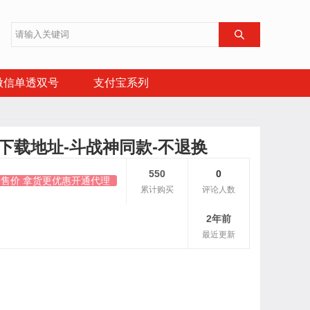

微信单透双号
支付宝系列
下载地址-斗战神同款-不退换
550
0
零售价 拿货更优惠开通代理
累计购买
评论人数
2年前
最近更新