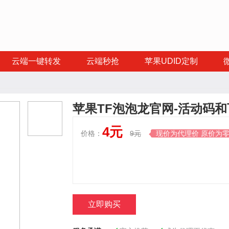
云端一键转发
云端秒抢
苹果UDID定制
苹果TF泡泡龙官网-活动码和
4元
价格：
9元
现价为代理价 原价为

立即购买