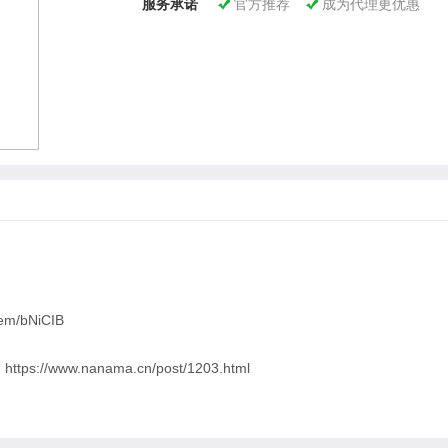
服务承诺
官方推荐
成为代理更优惠


em/bNiCIB
ps://www.nanama.cn/post/1203.html