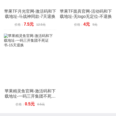
苹果TF月光官网-激活码和下
苹果TF面具官网-活动码和下
载地址-斗战神同款-7天退换
载地址-无logo无定位-不退换
7.5元
4元
价格：
12.5元
价格：
9元
苹果精灵鱼官网-激活码和下
载地址-一码三开集团不死证
书-15天退换
0.5元
价格：
0.5元