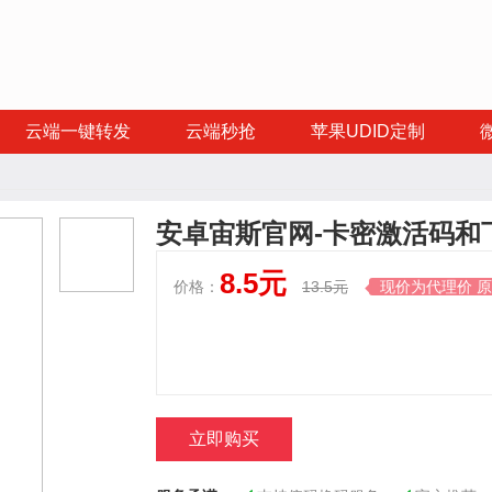
云端一键转发
云端秒抢
苹果UDID定制
安卓宙斯官网-卡密激活码和下
8.5元
价格：
13.5元
现价为代理价 

立即购买