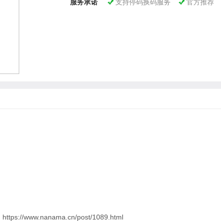
服务承诺
支持停码换码服务
官方推荐


ps://www.nanama.cn/post/1089.html