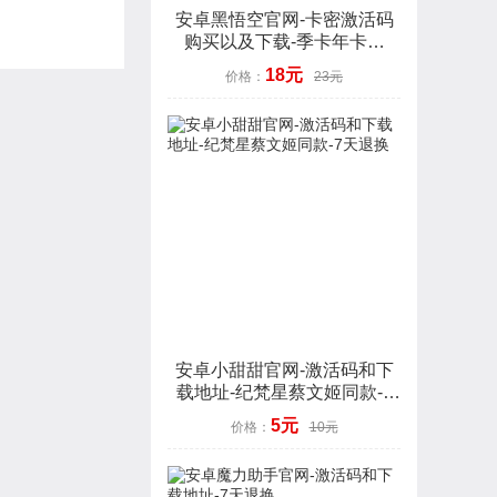
安卓黑悟空官网-卡密激活码
购买以及下载-季卡年卡授
权-7天退换
18元
价格：
23元
安卓小甜甜官网-激活码和下
载地址-纪梵星蔡文姬同款-7
天退换
5元
价格：
10元