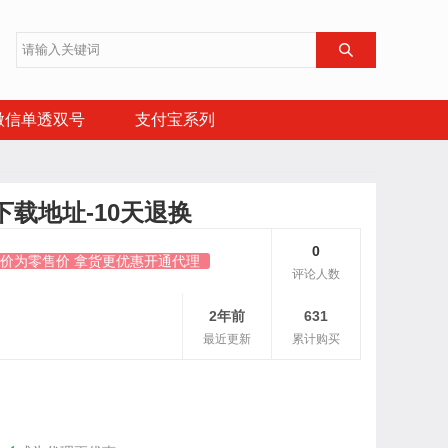

微信单透双号
支付宝系列
载地址-10天退换
0
原价为零售价 拿货更优惠开通代理
评论人数
2年前
631
最近更新
累计购买