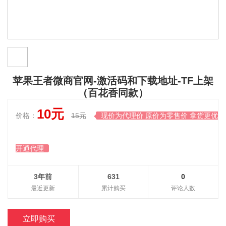
苹果王者微商官网-激活码和下载地址-TF上架
（百花香同款）
10元
价格：
15元
现价为代理价 原价为零售价 拿货更优惠

开通代理
3年前
631
0
最近更新
累计购买
评论人数
立即购买