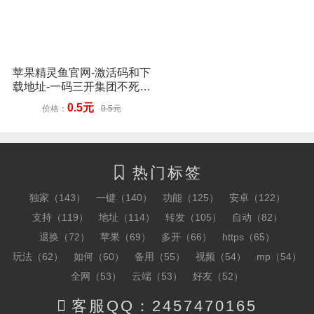
苹果精灵鱼官网-激活码和下
载地址-一码三开集团不死证
书-15天退换
0.5元
价格：
0.5元
热门标签

独家（143）
一键（140）
功能（125）
安卓（122）
支持（119）
地址（114）
转发（105）
自动（82）
退换（72）
苹果（69）
多开（66）
https（65）
玩法（62）
如何（60）
备用（55）
视频（54）
mp（54）
全网（53）
云端（53）
好友（52）

客服QQ：2457470165