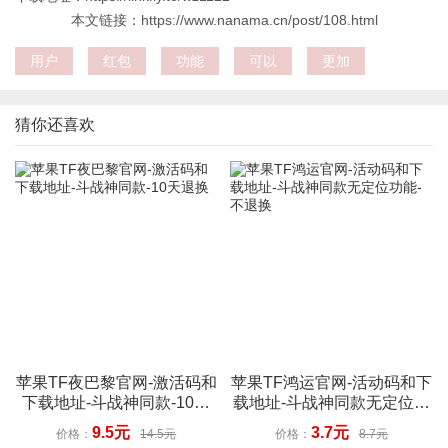
本文链接：https://www.nanama.cn/post/108.html
用户
红包
功能
可以
更加
猜你还喜欢
苹果TF夜巴黎官网-激活码和
苹果TF鸿运官网-活动码和下
下载地址-斗战神同款-10天
载地址-斗战神同款无定位功
退换
能-不退换
9.5元
3.7元
价格：
14.5元
价格：
8.7元