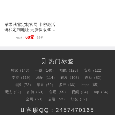
苹果踏雪定制官网-卡密激活
码和定制地址-无质保版40天
质保180天质保330天质保
60元
价格：
65元
热门标签

独家（143）
一键（140）
功能（125）
安卓（122）
支持（119）
地址（114）
转发（105）
自动（82）
退换（72）
苹果（69）
多开（66）
https（65）
玩法（62）
如何（60）
备用（55）
视频（54）
mp（54）
全网（53）
云端（53）
好友（52）

客服QQ：2457470165