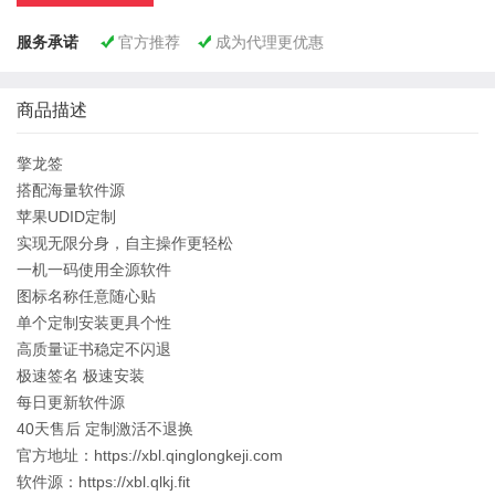
服务承诺
官方推荐
成为代理更优惠


商品描述
擎龙签
搭配海量软件源
苹果UDID定制
实现无限分身，自主操作更轻松
一机一码使用全源软件
图标名称任意随心贴
单个定制安装更具个性
高质量证书稳定不闪退
极速签名 极速安装
每日更新软件源
40天售后 定制激活不退换
官方地址：https://xbl.qinglongkeji.com
软件源：https://xbl.qlkj.fit