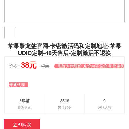
苹果擎龙签官网-卡密激活码和定制地址-苹果
UDID定制-40天售后-定制激活不退换
38元
价格：
43元
现价为代理价 原价为零售价 拿货更优惠

开通代理
2年前
2519
0
最近更新
累计购买
评论人数
立即购买