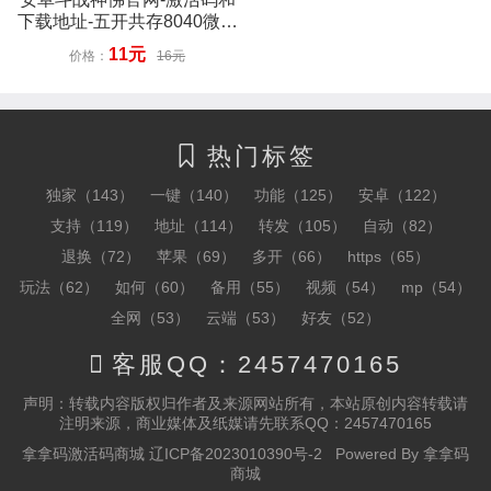
下载地址-五开共存8040微信
版本-7天退换
11元
价格：
16元
热门标签

独家（143）
一键（140）
功能（125）
安卓（122）
支持（119）
地址（114）
转发（105）
自动（82）
退换（72）
苹果（69）
多开（66）
https（65）
玩法（62）
如何（60）
备用（55）
视频（54）
mp（54）
全网（53）
云端（53）
好友（52）

客服QQ：2457470165
声明：转载内容版权归作者及来源网站所有，本站原创内容转载请
注明来源，商业媒体及纸媒请先联系QQ：2457470165
拿拿码激活码商城
辽ICP备2023010390号-2
Powered By
拿拿码
商城